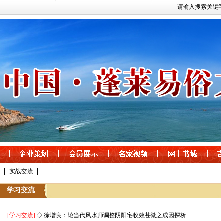
请输入搜索关键
|
|
实战交流
学习交流
[学习交流]
◇ 徐增良：论当代风水师调整阴阳宅收效甚微之成因探析