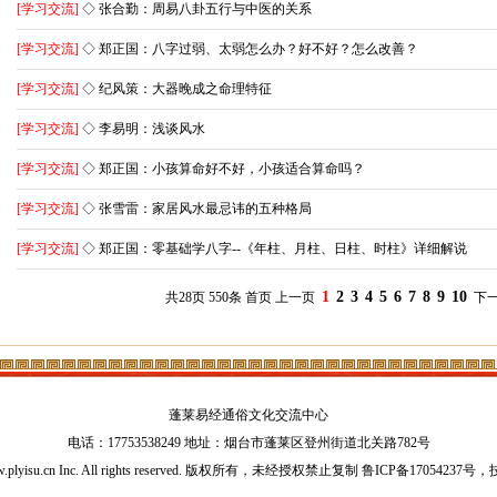
[学习交流]
◇ 张合勤：周易八卦五行与中医的关系
[学习交流]
◇ 郑正国：八字过弱、太弱怎么办？好不好？怎么改善？
[学习交流]
◇ 纪风策：大器晚成之命理特征
[学习交流]
◇ 李易明：浅谈风水
[学习交流]
◇ 郑正国：小孩算命好不好，小孩适合算命吗？
[学习交流]
◇ 张雪雷：家居风水最忌讳的五种格局
[学习交流]
◇ 郑正国：零基础学八字--《年柱、月柱、日柱、时柱》详细解说
1
2
3
4
5
6
7
8
9
10
共28页 550条 首页 上一页
下
蓬莱易经通俗文化交流中心
电话：17753538249 地址：烟台市蓬莱区登州街道北关路782号
ww.plyisu.cn Inc. All rights reserved. 版权所有，未经授权禁止复制
鲁ICP备17054237号
，