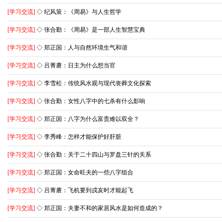
[学习交流]
◇ 纪风策：《周易》与人生哲学
[学习交流]
◇ 张合勤：《周易》是一部人生智慧宝典
[学习交流]
◇ 郑正国：人与自然环境生气和谐
[学习交流]
◇ 吕菁赓：日主为什么想当官
[学习交流]
◇ 李雪松：传统风水观与现代丧葬文化探索
[学习交流]
◇ 张合勤：女性八字中的七杀有什么影响
[学习交流]
◇ 郑正国：八字为什么富贵难以双全？
[学习交流]
◇ 李秀峰：怎样才能保护好肝脏
[学习交流]
◇ 张合勤：关于二十四山与罗盘三针的关系
[学习交流]
◇ 郑正国：女命旺夫的一些八字组合
[学习交流]
◇ 吕菁赓：飞机要到戌亥时才能起飞
[学习交流]
◇ 郑正国：夫妻不和的家居风水是如何造成的？