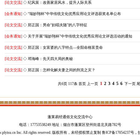
[论文交流]
◇ 纪风策：改善家居风水，提升人际关系
[会务通知]
◇ “瑞妙翔杯”中华传统文化优秀应用论文评选获奖名单公布
[论文交流]
◇ 郑正国：男命“妇唱夫随”的八字特征
[会务通知]
◇ 关于开展“瑞妙翔杯”中华传统文化优秀应用论文评选活动的通知
[论文交流]
◇ 郑正国：女富婆的八字特点—全阳命格富贵命
[论文交流]
◇ 邓海峰：先天四大局的奥秘
[论文交流]
◇ 郑正国：怎样化解夫妻之间的刑克之灾？
1
2
3
4
5
6
共6页 117条 首页 上一页
下一页
蓬莱易经通俗文化交流中心
电话：17753538249 地址：烟台市蓬莱区登州街道北关路782号
ww.plyisu.cn Inc. All rights reserved. 版权所有，未经授权禁止复制
鲁ICP备17054237号
，