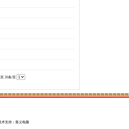
尾页
20条/页
技术支持：善义电脑