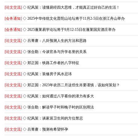
[论文交流]
◇ 纪风策：读懂易经四大思维，才能真正过好自己的生活！
[会务通知]
◇ 2025中华传统文化普陀山论坛将于11月2-5日在浙江舟山举办
[会务通知]
◇ 2025蓬莱易学论坛将于9月12-15日在蓬莱国宾酒庄举办
[论文交流]
◇ 吕菁赓：八卦预测人生的方法和思路
[论文交流]
◇ 张合勤：今谈官杀与升学名誉的关系
[论文交流]
◇ 郑正国：铁路工作者的八字特征
[论文交流]
◇ 纪风策：装修房子风水忌讳
[论文交流]
◇ 郑正国：2023年农历二月这些生肖要谨慎，该如何策划？
[论文交流]
◇ 纪风策：如何通过八字看你的潜力有多大
[论文交流]
◇ 张合勤：解读早子时和晚子时的区别用法
[论文交流]
◇ 纪风策：谈家居卫生间的方位禁忌
[论文交流]
◇ 吕菁赓：预测有希望怀孕