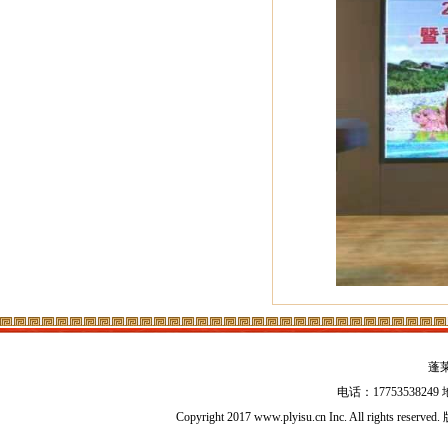
蓬
电话：17753538
Copyright 2017 www.plyisu.cn Inc. All right