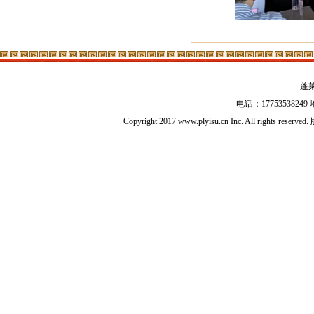
蓬
电话：17753538
Copyright 2017 www.plyisu.cn Inc. All right