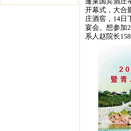
蓬莱国宾酒庄举
开幕式，大合影
庄酒窖，14日
宴会。想参加2
系人赵院长1586