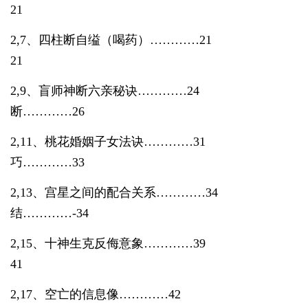
21
2,7、四柱断自缢（喝药）…………21 2
21
2,9、盲师神断六亲秘诀…………24 2
断…………
26
2,11、桃花婚姻子女法诀…………31 2
巧…………
33
2,13、宫星之间的配合关系…………34 
结…………
-34
2,15、十神生克反侮意象…………39 2
41
2,17、空亡的信息像…………42 2,