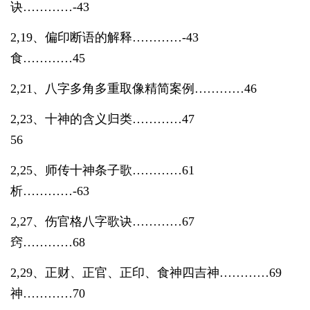
诀…………
-43
2,19、偏印断语的解释…………-43 2
食…………
45
2,21、八字多角多重取像精简案例…………46 
2,23、十神的含义归类…………47 2,
56
2,25、师传十神条子歌…………61 2,
析…………
-63
2,27、伤官格八字歌诀…………67 2,
窍…………
68
2,29、正财、正官、正印、食神四吉神…………69 
神…………
70