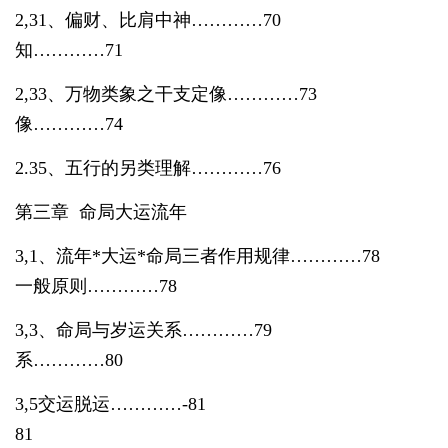
2,31、偏财、比肩中神…………70 2,
知…………
71
2,33、万物类象之干支定像…………73 2
像…………
74
2.35、五行的另类理解…………76
第三章 命局大运流年
3,1、流年
*
大运
*
命局三者作用规律…………78 
一般原则…………
78
3,3、命局与岁运关系…………79 3
系…………
80
3,5交运脱运…………-81 3,6
81