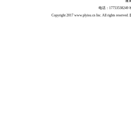
蓬
电话：17753538
Copyright 2017 www.plyisu.cn Inc. All right