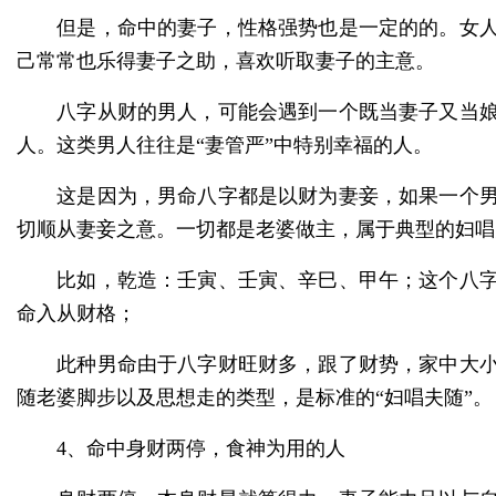
但是，命中的妻子，性格强势也是一定的的。女人
己常常也乐得妻子之助，喜欢听取妻子的主意。
八字从财的男人，可能会遇到一个既当妻子又当娘
人。这类男人往往是
“妻管严”中特别幸福的人。
这是因为，男命八字都是以财为妻妾，如果一个男
切顺从妻妾之意。一切都是老婆做主，属于典型的妇唱
比如，乾造：壬寅、壬寅、辛巳、甲午；这个八字
命入从财格；
此种男命由于八字财旺财多，跟了财势，家中大小
随老婆脚步以及思想走的类型，是标准的
“妇唱夫随”。
4、命中身财两停，食神为用的人